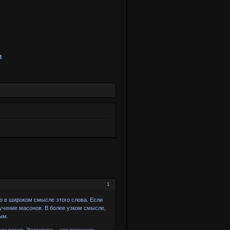
И
1
о в широком смысле этого слова. Если
 учение масонов. В более узком смысле,
ым.
и веков. Эзотерика – это познание