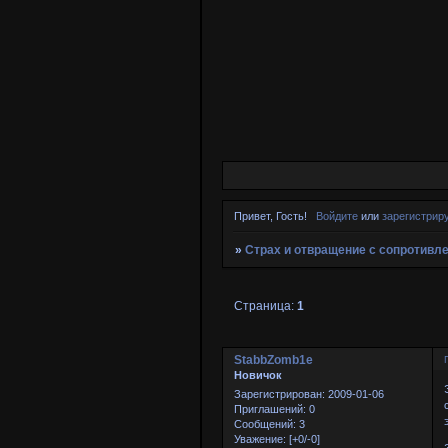
Привет, Гость!
Войдите
или
зарегистрир
»
Страх и отвращение с сопротивл
Страница:
1
StabbZomb1e
Новичок
Зарегистрирован
: 2009-01-06
Приглашений:
0
Сообщений:
3
Уважение:
[+0/-0]