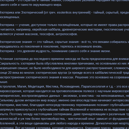
самого себя и таинств окружающего мира.
Эзотерика или Эзотерический [от греч. esoterikos внутренний] - тайный, скрытый, пре
посвященных.
Эзотерика — учение, доступное только посвящённым, которые не имеют права распро
считаются, например, еврейская каббала, древнегреческие мистерии, гностические у
являются учения масонов, теософов, антропософов.
Эзотерические знания — это тайные, скрытые знания - всё то, что веками собиралось 
передавалось из поколения в поколение, терялось и возникало вновь.
Эзотерика - это древняя мудрость, понимание самого себя и знание жизни.
Истинная эзотерика до последнего времени никогда не была предназначена для внима
Сакральность эзотерики была обусловлена многими причинами, но основными из них 
разрешения свыше; не было необходимости для широкого распространения; сложность
конце 20 века во многих эзотерических кругах (и прежде всего в каббалистической тра
распространении эзотерического знания в массах. Решение это основано на созреван
выше.
Астрология, Магия, Медитация, Мистика, Ясновидение, Парапсихология и т.д. - это все
мировоззрения, которая находится на противоположном полюсе с научным мировоззре
эмпирических, воспроизводимых данных - аксиомах, а мистика - на непознаваемых, н
Сильному духом интересен мир вокруг, именно они впоследствии начинают интересов
Эзотерики, мистики, благодаря непосредственному переживанию познают глубочайшие 
напрямую прикоснуться к глубочайшим тайнам Вселенной и человека не вследствие сл
опыта. Поэтому между настоящими эзотериками, даже принадлежащим к различным тр
разногласий и уж тем более противоборства, - мистический опыт зависит от фундамен
Вселенной, а эти вещи одинаковы для любого народа и времени. Догматическая неорт
эзотерики. Вот истинная эзотерика, которая открывается, благодаря поиску, знаниям и 