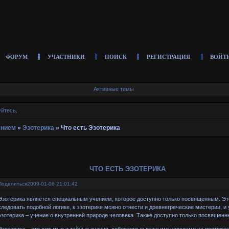
ФОРУМ
УЧАСТНИКИ
ПОИСК
РЕГИСТРАЦИЯ
ВОЙТ
Активные темы
уйтесь
.
ением
»
Эзотерика
»
Что есть Эзотерика
ЧТО ЕСТЬ ЭЗОТЕРИКА
Поделиться
2009-01-06 21:01:42
Эзотерика является специальным учением, которое доступно только посвященным. Эт
следовать подобной логике, к эзотерике можно отнести и древнегреческие мистерии, и
эзотерика – учение о внутренней природе человека. Также доступно только посвященн
Эзотерика – это скрытые и тайные знания, собираемые разными народами на протяжени