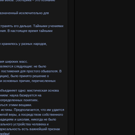
дназначенный исключительно для
странять его дальше. Тайными учениями
чения. В настоящее время тайными
и хранилось у разных народов,
ния широких масс.
являются следующие: не было
 постижения для простого обывателя. В
диции), было принято решение о
ии основных причин, перечисленных
 объединяет одно: мистическая основа
нием: наука базируется на
еопределенных понятиях.
аться этими вещами.
истины. Предполагается, что им удается
епой веры, а посредством собственного
адициям и школам, никогда не было
тального устройства человека и
одоксальность есть важнейший признак
любви!